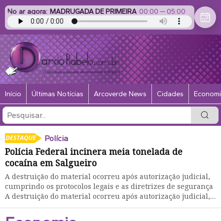
No ar agora:
MADRUGADA DE PRIMEIRA
00:00
—
05:00
Início
Últimas Notícias
Arcoverde News
Cidades
Econom
Polícia
Polícia Federal incinera meia tonelada de
M
cocaína em Salgueiro
c
A destruição do material ocorreu após autorização judicial,
A
cumprindo os protocolos legais e as diretrizes de segurança
F
A destruição do material ocorreu após autorização judicial,
f
cumprindo os protocolos legais e as diretrizes de segurança
r