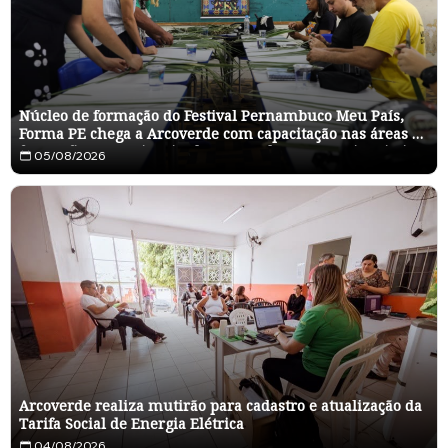
Núcleo de formação do Festival Pernambuco Meu País,
Forma PE chega a Arcoverde com capacitação nas áreas de
fotografia, artes visuais, dança, moda e economia criativa
05/08/2026
Arcoverde realiza mutirão para cadastro e atualização da
Tarifa Social de Energia Elétrica
04/08/2026