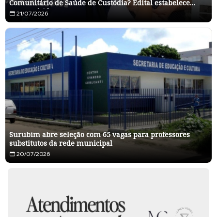
Comunitário de Saúde de Custódia? Edital estabelece
regras rígidas
21/07/2026
Surubim abre seleção com 65 vagas para professores
substitutos da rede municipal
20/07/2026