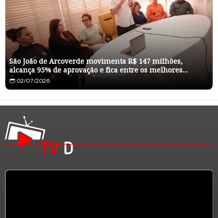
São João de Arcoverde movimenta R$ 147 milhões,
alcança 95% de aprovação e fica entre os melhores
destinos juninos do Nordeste
02/07/2026