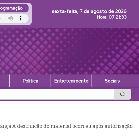
rogramação
sexta-feira, 7 de agosto de 2026
Hora:
07:21:35
Política
Entretenimento
Sociais
o
PR
talece a articulação de Eduardo da Fonte em todas as
Na
ca