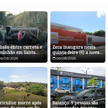
lisão entre carreta e
Zeca inaugura nesta
minhão em Santa
quinta-feira (6) a nova
uz da Baixa Verde
Escola Gumercindo
06/08/2026
06/08/2026
ixa dois mortos
Cavalcanti e autoriza
obras de calçamento em
Arcoverde
ricultor morre após
Balanço: 9 pessoas são