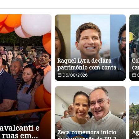
Raquel Lyra declara
Co
patrimônio com conta
ca
bancária de R$ 1 e
Cr
06/08/2026
apartamento em
de
Jaboatão e João Campos
acumula mais de R$ 2
milhões em patrimônio.
avalcanti e
Zeca comemora início
Ag
 ruas em