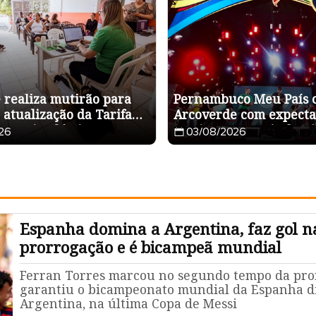
 realiza mutirão para
Pernambuco Meu País 
 atualização da Tarifa
Arcoverde com expecta
Energia Elétrica
movimentar mais de R$
26
03/08/2026
durante os cinco dias 
Espanha domina a Argentina, faz gol n
prorrogação e é bicampeã mundial
Ferran Torres marcou no segundo tempo da pro
garantiu o bicampeonato mundial da Espanha d
Argentina, na última Copa de Messi