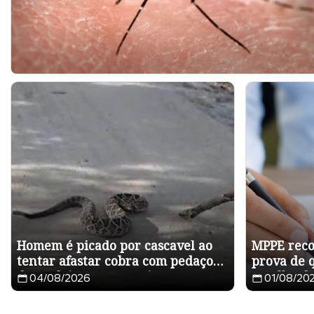
Homem é picado por cascavel ao
MPPE reco
tentar afastar cobra com pedaço
prova de q
de madeira em Capoeiras
escolha de
04/08/2026
01/08/20