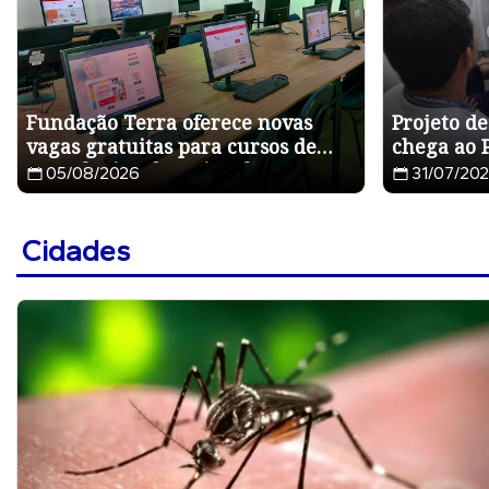
Fundação Terra oferece novas
Projeto de
vagas gratuitas para cursos de
chega ao 
Tecnologia Educacional -
com a par
05/08/2026
31/07/20
Informática Básica e Avançada
Cannibal
Cidades