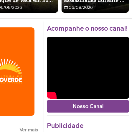
aque de vaca em Bom
assassinadas durante 24
nselho
horas em Pernambuco
06/08/2026
06/08/2026
Acompanhe o nosso canal!
Nosso Canal
Publicidade
Ver mais