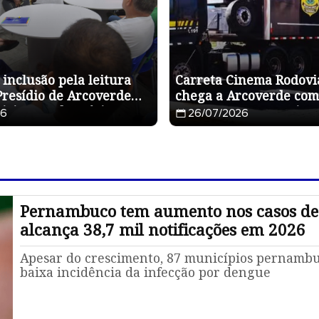
 inclusão pela leitura
Carreta Cinema Rodovi
Presídio de Arcoverde
chega a Arcoverde com
ticipação do músico
programação gratuita 
26
26/07/2026
educação no trânsito
Pernambuco tem aumento nos casos de
alcança 38,7 mil notificações em 2026
Apesar do crescimento, 87 municípios pernamb
baixa incidência da infecção por dengue