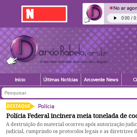
No ar agor
Início
Últimas Notícias
Arcoverde News
C
Política
Marcelo Gouveia confirma apoio do Podemos
ção
Apoio do Podemos fortalece a articulação de Eduardo da
regiões do Estado