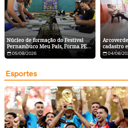
Núcleo de formação do Festival
Arcoverde
Pernambuco Meu País, Forma PE
cadastro e
chega a Arcoverde com
Social de 
05/08/2026
04/08/20
capacitação nas áreas de
fotografia, artes visuais, dança,
moda e economia criativa
Esportes