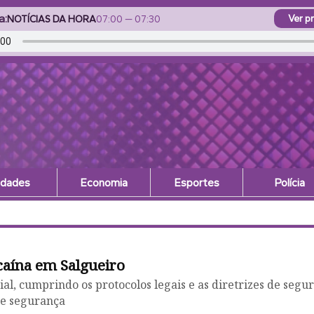
a:
Ver p
NOTÍCIAS DA HORA
07:00
—
07:30
idades
Economia
Esportes
Polícia
 à candidatura de Eduardo da Fonte ao Senad
 Fonte em todas as regiões do Estado
Apoio do Podemos for